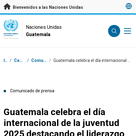
Saltar a contenido principal
Bienvenidos a las Naciones Unidas
UN Logo
Naciones Unidas
Guatemala
NACIONES UNIDAS
GUATEMALA
Coordenadas dentro de la ruta de navegación
Inicio
/
Centro de prensa
/
Comunicados de prensa
/
Guatemala celebra el día internacional de la juventud 2025 destacando el liderazgo local de las juventudes en el desarrollo sostenible
Comunicado de prensa
Guatemala celebra el día
internacional de la juventud
2025 destacando el liderazgo