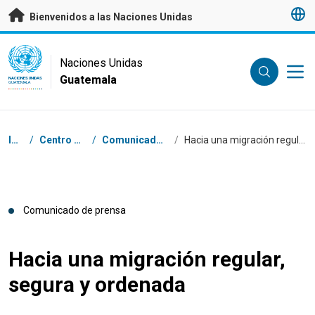
Saltar a contenido principal
Bienvenidos a las Naciones Unidas
UN Logo
Naciones Unidas
Guatemala
NACIONES UNIDAS
GUATEMALA
Coordenadas dentro de la ruta de navegación
Inicio
/
Centro de prensa
/
Comunicados de prensa
/
Hacia una migración regular, segura y ordenada
Comunicado de prensa
Hacia una migración regular,
segura y ordenada