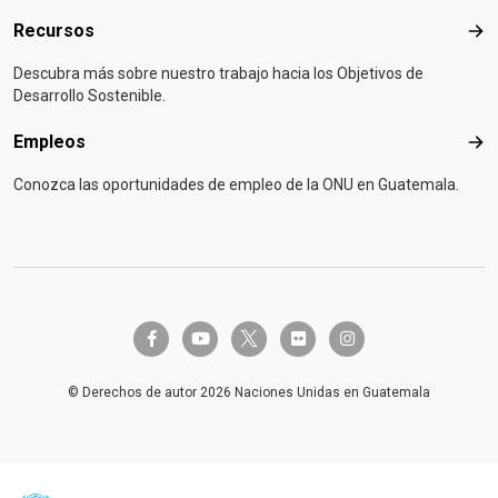
Recursos
Rec
Descubra más sobre nuestro trabajo hacia los Objetivos de
Desarrollo Sostenible.
Empleos
Emp
Conozca las oportunidades de empleo de la ONU en Guatemala.
twitter-x
facebook-f
youtube
flickr
instagram
© Derechos de autor 2026 Naciones Unidas en Guatemala