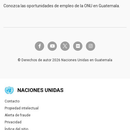
Conozca las oportunidades de empleo de la ONU en Guatemala.
twitter-x
facebook-f
youtube
flickr
instagram
© Derechos de autor 2026 Naciones Unidas en Guatemala
NACIONES UNIDAS
Contacto
Global U.N. menu
Propiedad intelectual
Alerta de fraude
Privacidad
Índice del sitio