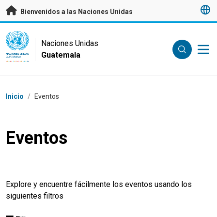
Saltar a contenido principal
Bienvenidos a las Naciones Unidas
UN Logo
Naciones Unidas
Guatemala
NACIONES UNIDAS
GUATEMALA
Coordenadas dentro de la ruta de navegación
Inicio
/
Eventos
Eventos
Explore y encuentre fácilmente los eventos usando los
siguientes filtros