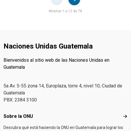
Pager
Mostrar 1 a 12 de 78
Naciones Unidas Guatemala
Bienvenidos al sitio web de las Naciones Unidas en
Guatemala
5a Av. 5-55 zona 14, Europlaza, torre 4, nivel 10, Ciudad de
Guatemala
PBX: 2384 3100
Footer menu
Sobre la ONU
Sob
Descubra qué está haciendo la ONU en Guatemala para lograr los