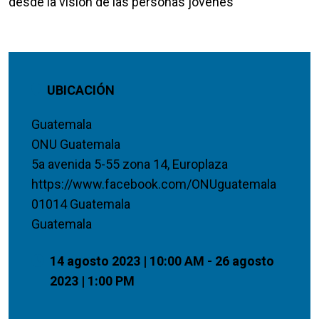
desde la visión de las personas jóvenes
UBICACIÓN
Guatemala
ONU Guatemala
5a avenida 5-55 zona 14, Europlaza
https://www.facebook.com/ONUguatemala
01014 Guatemala
Guatemala
14 agosto 2023 | 10:00 AM - 26 agosto
2023 | 1:00 PM