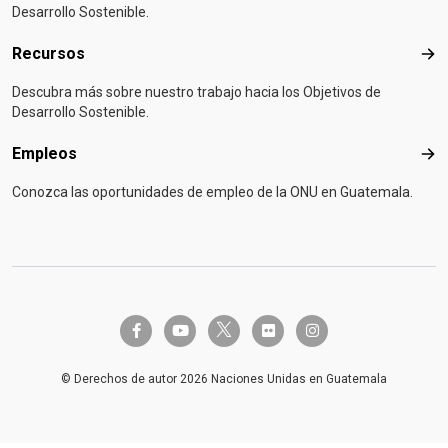
Desarrollo Sostenible.
Recursos
Rec
Descubra más sobre nuestro trabajo hacia los Objetivos de
Desarrollo Sostenible.
Empleos
Emp
Conozca las oportunidades de empleo de la ONU en Guatemala.
twitter-x
facebook-f
youtube
flickr
instagram
© Derechos de autor 2026 Naciones Unidas en Guatemala