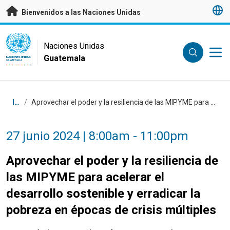
Saltar a contenido principal
Bienvenidos a las Naciones Unidas
UN Logo
Naciones Unidas
Guatemala
NACIONES UNIDAS
GUATEMALA
Coordenadas dentro de la ruta de navegación
Inicio
/
Aprovechar el poder y la resiliencia de las MIPYME para acelerar el desarrollo sostenible y erradicar la pobreza en épocas de crisis múltiples
27 junio 2024 | 8:00am - 11:00pm
Aprovechar el poder y la resiliencia de
las MIPYME para acelerar el
desarrollo sostenible y erradicar la
pobreza en épocas de crisis múltiples