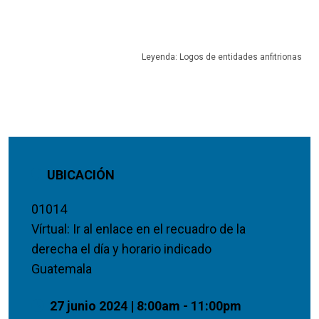
Leyenda: Logos de entidades anfitrionas
UBICACIÓN
01014
Vírtual: Ir al enlace en el recuadro de la
derecha el día y horario indicado
Guatemala
27 junio 2024 | 8:00am - 11:00pm