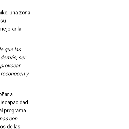
ike, una zona
 su
mejorar la
e que las
Además, ser
 provocar
 reconocen y
oñar a
discapacidad
 al programa
onas con
os de las