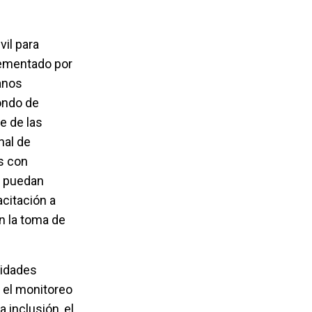
vil para
lementado por
anos
ondo de
e de las
nal de
s con
d puedan
citación a
n la toma de
nidades
a el monitoreo
 inclusión, el