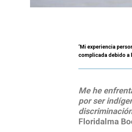
‘Mi experiencia pers
complicada debido a l
Me he enfrent
por ser indíge
discriminación
Floridalma Boc