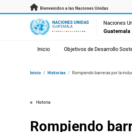
Saltar a contenido principal
Bienvenidos a las Naciones Unidas
UN Logo
Naciones U
NACIONES UNIDAS
GUATEMALA
Guatemala
Inicio
Objetivos de Desarrollo Sost
Coordenadas dentro de la ruta de navegación
Inicio
/
Historias
/
Rompiendo barreras por la incl
Historia
Rompiendo barr