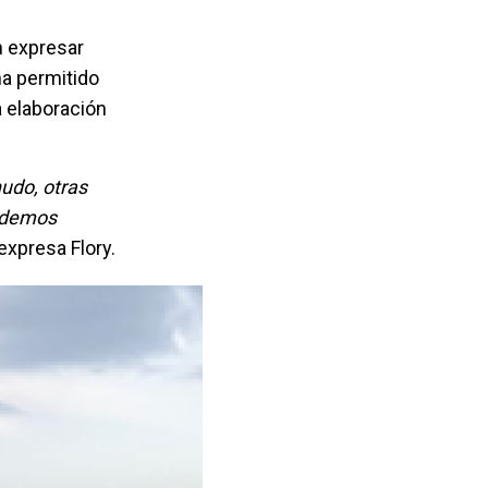
n expresar
ha permitido
 elaboración
udo, otras
podemos
expresa Flory.