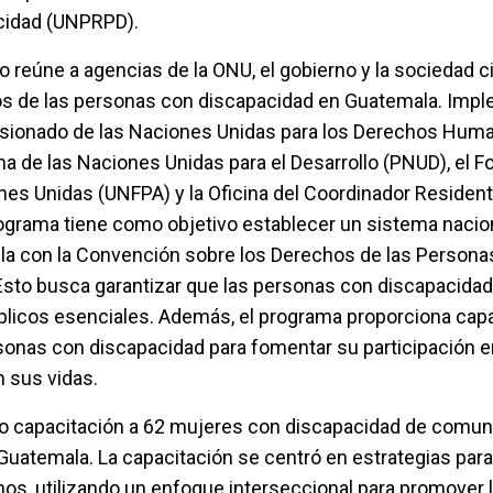
cidad (UNPRPD).
reúne a agencias de la ONU, el gobierno y la sociedad ci
os de las personas con discapacidad en Guatemala. Imp
omisionado de las Naciones Unidas para los Derechos Hum
 de las Naciones Unidas para el Desarrollo (PNUD), el F
nes Unidas (UNFPA) y la Oficina del Coordinador Resident
ograma tiene como objetivo establecer un sistema nacio
la con la Convención sobre los Derechos de las Persona
Esto busca garantizar que las personas con discapacida
blicos esenciales. Además, el programa proporciona capa
onas con discapacidad para fomentar su participación e
 sus vidas.
do capacitación a 62 mujeres con discapacidad de comu
 Guatemala. La capacitación se centró en estrategias par
s, utilizando un enfoque interseccional para promover la