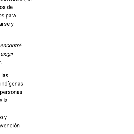
vos de
os para
arse y
 encontré
exigir
.
 las
 indígenas
s personas
e la
o y
nvención