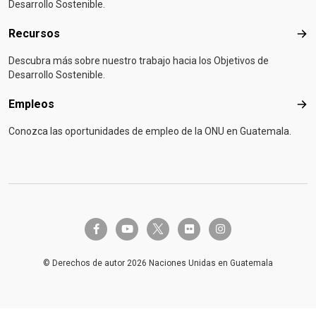
Desarrollo Sostenible.
Recursos
Rec
Descubra más sobre nuestro trabajo hacia los Objetivos de
Desarrollo Sostenible.
Empleos
Emp
Conozca las oportunidades de empleo de la ONU en Guatemala.
twitter-x
facebook-f
youtube
flickr
instagram
© Derechos de autor 2026 Naciones Unidas en Guatemala