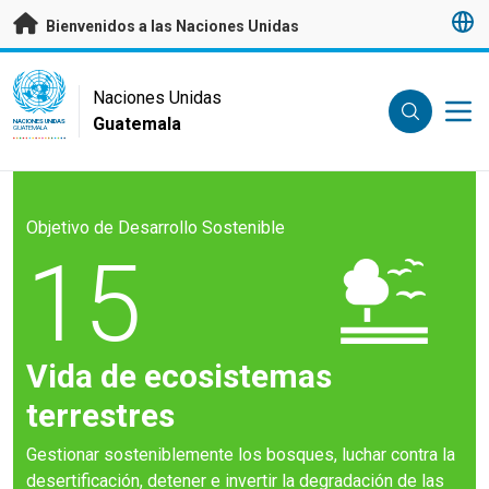
Saltar a contenido principal
Bienvenidos a las Naciones Unidas
UN Logo
Naciones Unidas
Guatemala
NACIONES UNIDAS
GUATEMALA
Objetivo de Desarrollo Sostenible
15
Vida de ecosistemas
terrestres
Gestionar sosteniblemente los bosques, luchar contra la
desertificación, detener e invertir la degradación de las