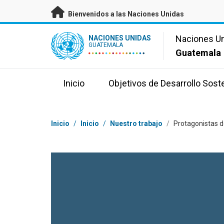
Saltar a contenido principal
Bienvenidos a las Naciones Unidas
UN Logo
Naciones U
NACIONES UNIDAS
GUATEMALA
Guatemala
Inicio
Objetivos de Desarrollo Sost
Coordenadas dentro de la ruta de navegación
Inicio
/
Inicio
/
Nuestro trabajo
/
Protagonistas d