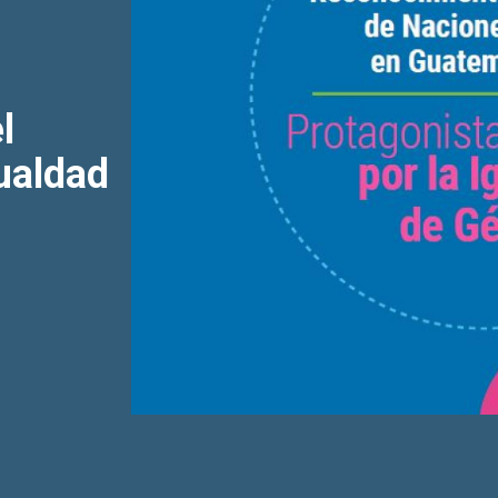
l
ualdad